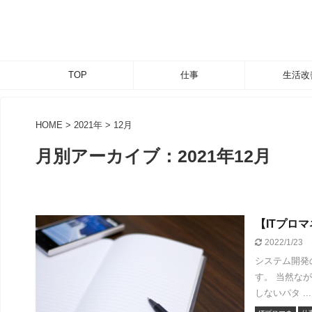
TOP
仕事
生活改
HOME
>
2021年
>
12月
月別アーカイブ：2021年12月
【ITプロ
2022/1/23
システム開発
す。 当然な
しないパタ ...