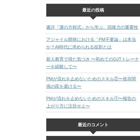
最近の投稿
書評『運の方程式』から学ぶ、回復力の重要性
アジャイル開発における「PM不要論」は本当
か？AI時代に求められる役割とは
新人教育で得た気づき 〜初めてのOJTトレーナ
ーを経験して〜
PMが流れを止めないためのスキル②〜依存関
係の罠を避ける〜
PMが流れを止めないためのスキル①〜報告の
上がり方に注目せよ〜
最近のコメント