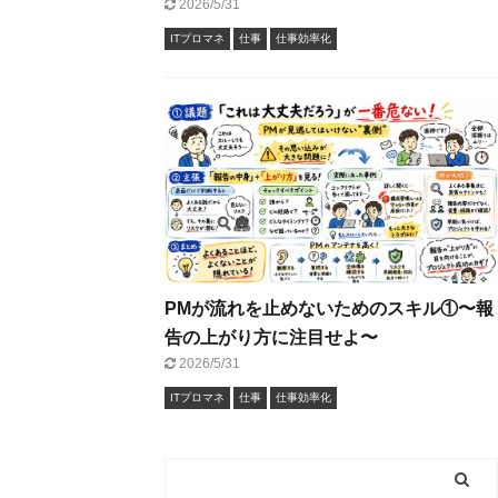
2026/5/31
ITプロマネ
仕事
仕事効率化
PMが流れを止めないためのスキル①〜報
告の上がり方に注目せよ〜
2026/5/31
ITプロマネ
仕事
仕事効率化