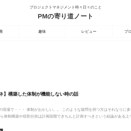
プロジェクトマネジメント時々日々のこと
PMの寄り道ノート
善
趣味
レビュー
プ
マネ】構築した体制が機能しない時の話
の現場で・・・ 体制がおかしい。。 このような疑問を持つ方はそれなりに多
がら体制構築や役割分担は計画段階できちんと計画すべきという結論がある上