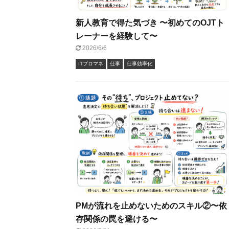
新人教育で得た気づき 〜初めてのOJTト
レーナーを経験して〜
2026/6/6
ITプロマネ
仕事
仕事効率化
PMが流れを止めないためのスキル②〜依
存関係の罠を避ける〜