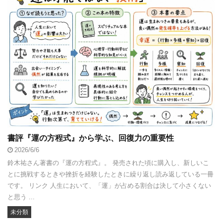
書評『運の方程式』から学ぶ、回復力の重要性
2026/6/6
鈴木祐さん著書の『運の方程式』。 発売された頃に購入し、新しいこ
とに挑戦するときや挫折を経験したときに繰り返し読み返している一冊
です。 リンク 人生において、「運」が占める割合は決して小さくない
と思う ...
未分類