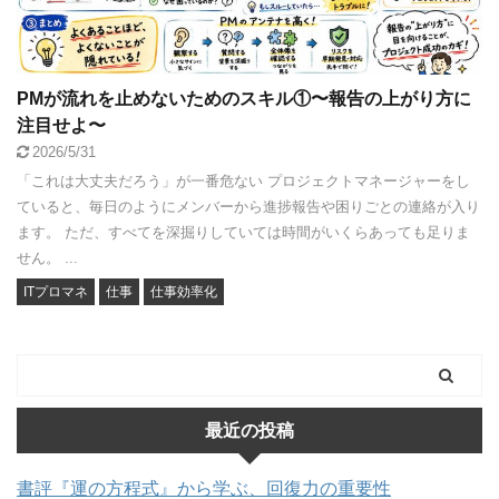
PMが流れを止めないためのスキル①〜報告の上がり方に
注目せよ〜
2026/5/31
「これは大丈夫だろう」が一番危ない プロジェクトマネージャーをし
ていると、毎日のようにメンバーから進捗報告や困りごとの連絡が入り
ます。 ただ、すべてを深掘りしていては時間がいくらあっても足りま
せん。 ...
ITプロマネ
仕事
仕事効率化
最近の投稿
書評『運の方程式』から学ぶ、回復力の重要性