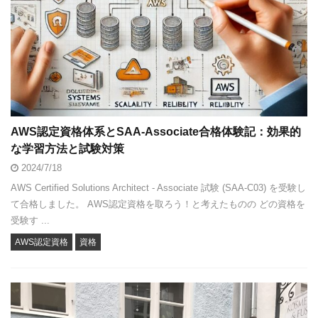
AWS認定資格体系とSAA-Associate合格体験記：効果的
な学習方法と試験対策
2024/7/18
AWS Certified Solutions Architect - Associate 試験 (SAA-C03) を受験し
て合格しました。 AWS認定資格を取ろう！と考えたものの どの資格を
受験す ...
AWS認定資格
資格