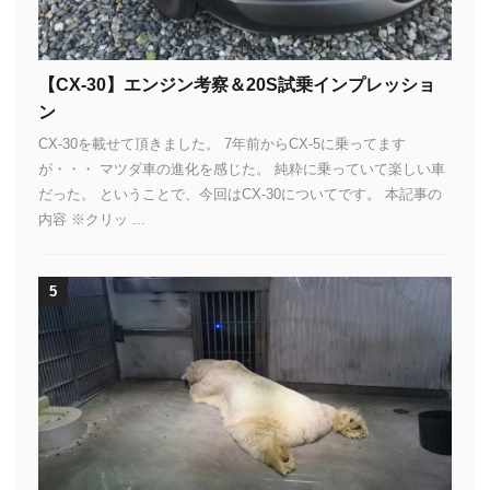
【CX-30】エンジン考察＆20S試乗インプレッショ
ン
CX-30を載せて頂きました。 7年前からCX-5に乗ってます
が・・・ マツダ車の進化を感じた。 純粋に乗っていて楽しい車
だった。 ということで、今回はCX-30についてです。 本記事の
内容 ※クリッ ...
5