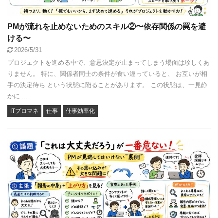
PMが流れを止めないためのスキル②〜依存関係の罠を避
ける〜
2026/5/31
プロジェクトを進める中で、意思決定が止まってしまう場面は珍しくあ
りません。 特に、関係者同士の条件が食い違っていると、 お互いが相
手の決定待ち という状態に陥ることがあります。 この状態は、一見静
かに ...
ITプロマネ
仕事
仕事効率化