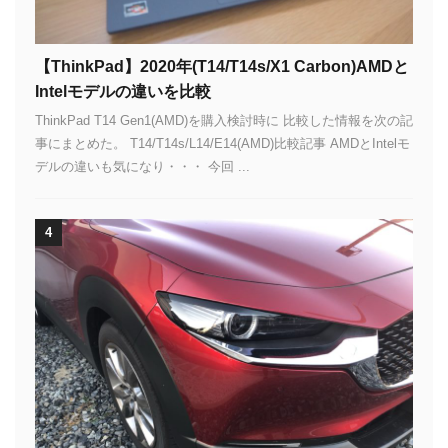
【ThinkPad】2020年(T14/T14s/X1 Carbon)AMDと
Intelモデルの違いを比較
ThinkPad T14 Gen1(AMD)を購入検討時に 比較した情報を次の記
事にまとめた。 T14/T14s/L14/E14(AMD)比較記事 AMDとIntelモ
デルの違いも気になり・・・ 今回 ...
4