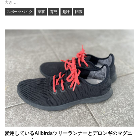
大き ...
スポーツバイク
家事
育児
趣味
転職
愛用しているAllbirdsツリーランナーとデロンギのマグニ