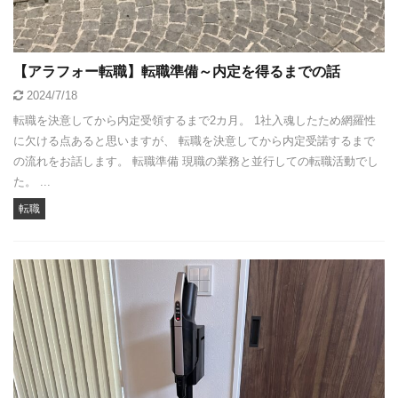
【アラフォー転職】転職準備～内定を得るまでの話
2024/7/18
転職を決意してから内定受領するまで2カ月。 1社入魂したため網羅性
に欠ける点あると思いますが、 転職を決意してから内定受諾するまで
の流れをお話します。 転職準備 現職の業務と並行しての転職活動でし
た。 ...
転職