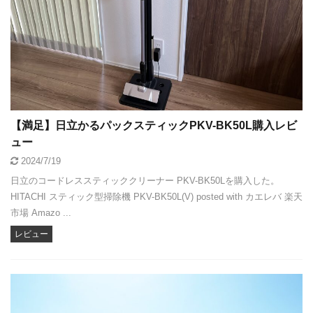
【満足】日立かるパックスティックPKV-BK50L購入レビ
ュー
2024/7/19
日立のコードレススティッククリーナー PKV-BK50Lを購入した。
HITACHI スティック型掃除機 PKV-BK50L(V) posted with カエレバ 楽天
市場 Amazo ...
レビュー