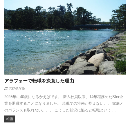
アラフォーで転職を決意した理由
2024/7/15
2025年に40歳になるかえばです。 新入社員以来、14年程務めたSIer企
業を退職することになりました。 現職での将来が見えない。。 家庭と
のバランスも取れない。。。 こうした状況に陥ると転職という ...
転職