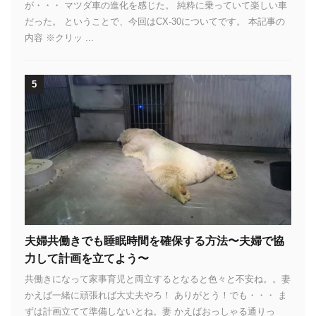
が・・・ マツダ車の進化を感じた。 純粋に乗っていて楽しい車
だった。 ということで、今回はCX-30についてです。 本記事の
内容 ※クリッ ...
5
夫婦共働きでも睡眠時間を確保する方法〜夫婦で協
力して計画を立てよう〜
共働きになって家事育児と両立するとなると色々と不安ね。。妻
かえば一緒に頑張れば大丈夫やろ！ ありがとう！でも・・・ ま
ずは計画立てて準備しないとね。妻 かえばおっしゃる通りっ