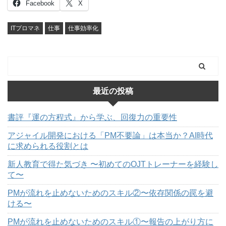
Facebook
X
ITプロマネ
仕事
仕事効率化
最近の投稿
書評『運の方程式』から学ぶ、回復力の重要性
アジャイル開発における「PM不要論」は本当か？AI時代
に求められる役割とは
新人教育で得た気づき 〜初めてのOJTトレーナーを経験し
て〜
PMが流れを止めないためのスキル②〜依存関係の罠を避
ける〜
PMが流れを止めないためのスキル①〜報告の上がり方に