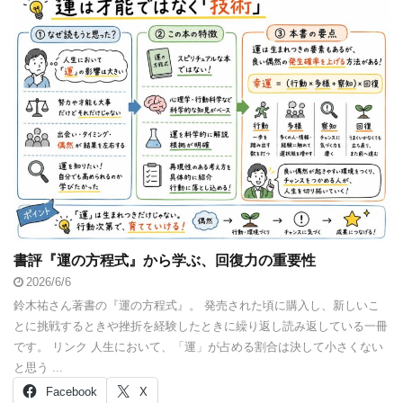
書評『運の方程式』から学ぶ、回復力の重要性
2026/6/6
鈴木祐さん著書の『運の方程式』。 発売された頃に購入し、新しいこ
とに挑戦するときや挫折を経験したときに繰り返し読み返している一冊
です。 リンク 人生において、「運」が占める割合は決して小さくない
と思う ...
Facebook
X