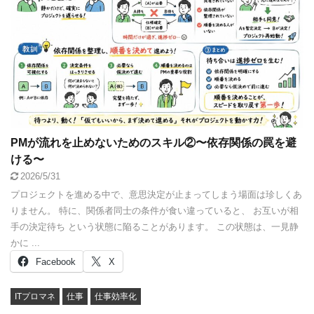
PMが流れを止めないためのスキル②〜依存関係の罠を避
ける〜
2026/5/31
プロジェクトを進める中で、意思決定が止まってしまう場面は珍しくあ
りません。 特に、関係者同士の条件が食い違っていると、 お互いが相
手の決定待ち という状態に陥ることがあります。 この状態は、一見静
かに ...
Facebook
X
ITプロマネ
仕事
仕事効率化