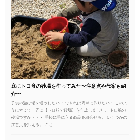
庭にトロ舟の砂場を作ってみた〜注意点や代案も紹
介〜
子供の遊び場を増やしたい ！できれば簡単に作りたい！ このよ
うに考えて、庭に【トロ船で砂場】を作成しました。 トロ船の
砂場ですが・・・ 手軽に手に入る商品を組合せる。 いくつかの
注意点を抑える。 こち ...