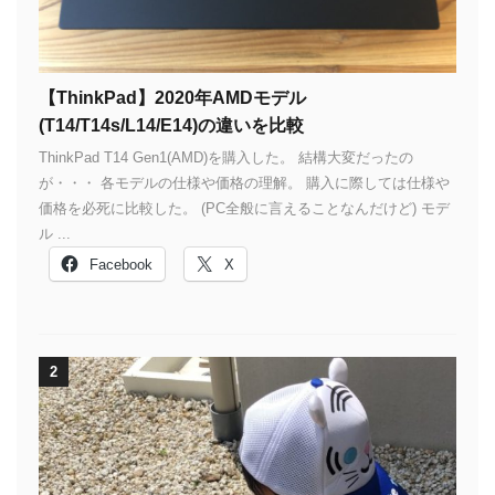
【ThinkPad】2020年AMDモデル
(T14/T14s/L14/E14)の違いを比較
ThinkPad T14 Gen1(AMD)を購入した。 結構大変だったの
が・・・ 各モデルの仕様や価格の理解。 購入に際しては仕様や
価格を必死に比較した。 (PC全般に言えることなんだけど) モデ
ル ...
Facebook
X
2