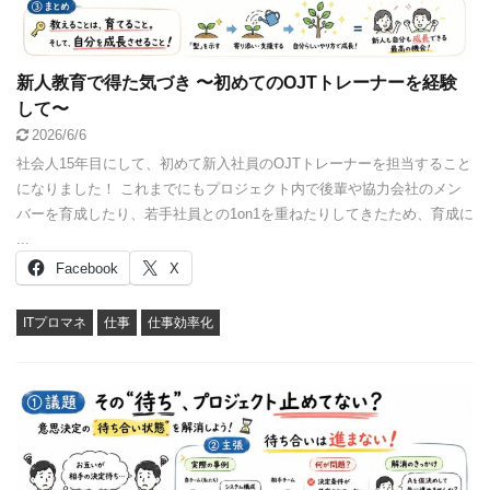
新人教育で得た気づき 〜初めてのOJTトレーナーを経験
して〜
2026/6/6
社会人15年目にして、初めて新入社員のOJTトレーナーを担当すること
になりました！ これまでにもプロジェクト内で後輩や協力会社のメン
バーを育成したり、若手社員との1on1を重ねたりしてきたため、育成に
...
Facebook
X
ITプロマネ
仕事
仕事効率化