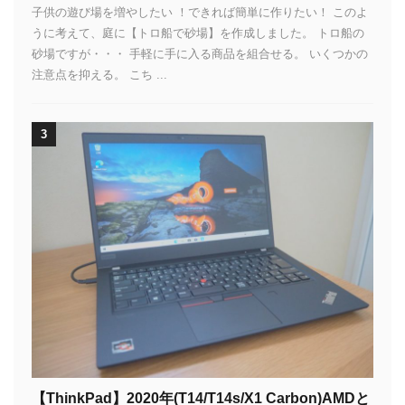
子供の遊び場を増やしたい ！できれば簡単に作りたい！ このよ
うに考えて、庭に【トロ船で砂場】を作成しました。 トロ船の
砂場ですが・・・ 手軽に手に入る商品を組合せる。 いくつかの
注意点を抑える。 こち ...
3
【ThinkPad】2020年(T14/T14s/X1 Carbon)AMDと