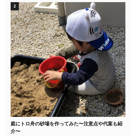
2
庭にトロ舟の砂場を作ってみた〜注意点や代案も紹
介〜