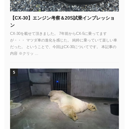
【CX-30】エンジン考察＆20S試乗インプレッショ
ン
CX-30を載せて頂きました。 7年前からCX-5に乗ってます
が・・・ マツダ車の進化を感じた。 純粋に乗っていて楽しい車
だった。 ということで、今回はCX-30についてです。 本記事の
内容 ※クリッ ...
5