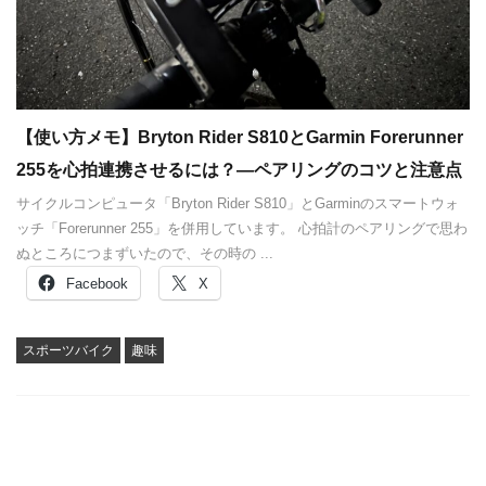
【使い方メモ】Bryton Rider S810とGarmin Forerunner
255を心拍連携させるには？—ペアリングのコツと注意点
サイクルコンピュータ「Bryton Rider S810」とGarminのスマートウォ
ッチ「Forerunner 255」を併用しています。 心拍計のペアリングで思わ
ぬところにつまずいたので、その時の ...
Facebook
X
スポーツバイク
趣味