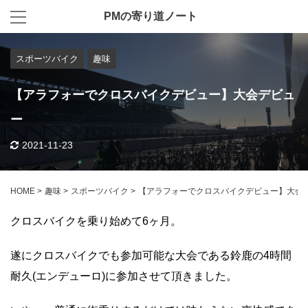
PMの寄り道ノート
スポーツバイク
趣味
【アラフォーでクロスバイクデビュー】大会デビュ
ー
2021-11-23
HOME
>
趣味
>
スポーツバイク
>
【アラフォーでクロスバイクデビュー】大会
クロスバイクを乗り始めて
6
ヶ月。
遂にクロスバイクでも参加可能な大会である鈴鹿の
4
時間
耐久(エンデューロ)に参加させて頂きました。