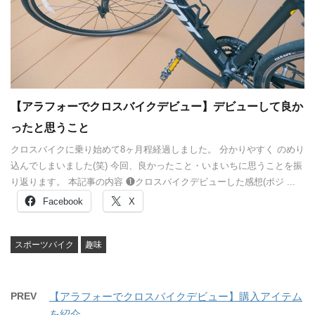
【アラフォーでクロスバイクデビュー】デビューして良か
ったと思うこと
クロスバイクに乗り始めて8ヶ月程経過しました。 分かりやすく のめり
込んでしまいました(笑) 今回、良かったこと・いまいちに思うことを振
り返ります。 本記事の内容 ❶クロスバイクデビューした感想(ポジ ...
Facebook
X
スポーツバイク
趣味
PREV
【アラフォーでクロスバイクデビュー】購入アイテム
を紹介