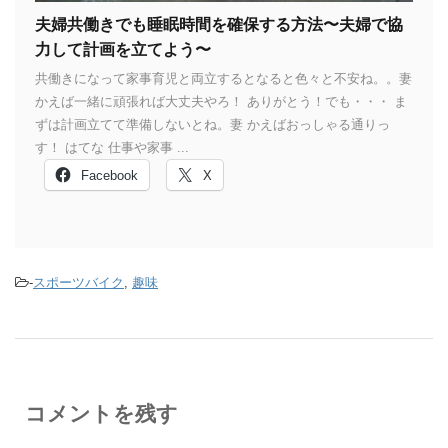
夫婦共働きでも睡眠時間を確保する方法〜夫婦で協
力して計画を立てよう〜
共働きになって家事育児と両立するとなると色々と不安ね。。妻
かえば一緒に頑張れば大丈夫やろ！ ありがとう！でも・・・ ま
ずは計画立てて準備しないとね。妻 かえばおっしゃる通りっ
す！ はてな 仕事や家事 ...
Facebook
X
-
スポーツバイク
,
趣味
コメントを残す