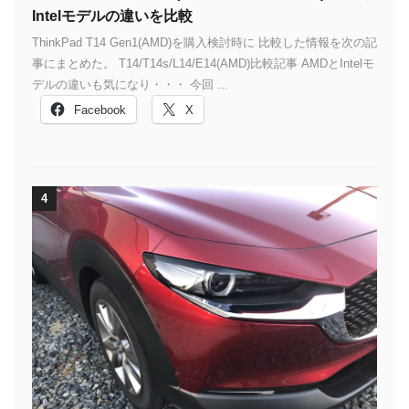
Intelモデルの違いを比較
ThinkPad T14 Gen1(AMD)を購入検討時に 比較した情報を次の記
事にまとめた。 T14/T14s/L14/E14(AMD)比較記事 AMDとIntelモ
デルの違いも気になり・・・ 今回 ...
Facebook
X
4