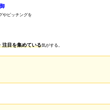
制御
グやピッチングを
。
価・注目を集めている
気がする。