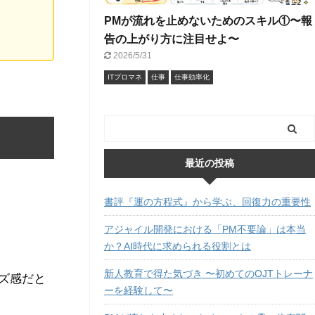
PMが流れを止めないためのスキル①〜報
告の上がり方に注目せよ〜
2026/5/31
ITプロマネ
仕事
仕事効率化
最近の投稿
書評『運の方程式』から学ぶ、回復力の重要性
アジャイル開発における「PM不要論」は本当
か？AI時代に求められる役割とは
新人教育で得た気づき 〜初めてのOJTトレーナ
イズ感だと
ーを経験して〜