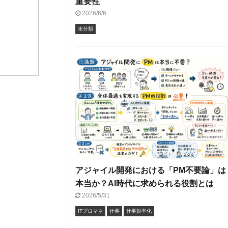
重要性
2026/6/6
未分類
アジャイル開発における「PM不要論」は
本当か？AI時代に求められる役割とは
2026/5/31
ITプロマネ
仕事
仕事効率化