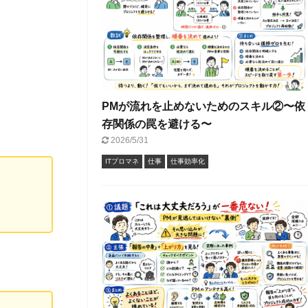
PMが流れを止めないためのスキル②〜依
存関係の罠を避ける〜
2026/5/31
ITプロマネ
仕事
仕事効率化