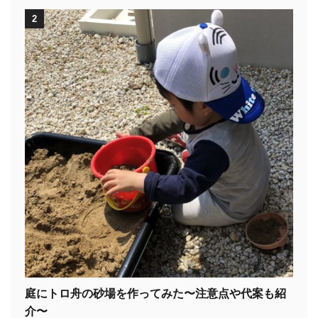
2
庭にトロ舟の砂場を作ってみた〜注意点や代案も紹
介〜