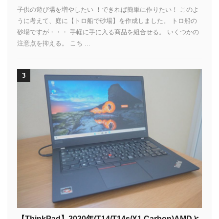
子供の遊び場を増やしたい ！できれば簡単に作りたい！ このよ
うに考えて、庭に【トロ船で砂場】を作成しました。 トロ船の
砂場ですが・・・ 手軽に手に入る商品を組合せる。 いくつかの
注意点を抑える。 こち ...
3
【ThinkPad】2020年(T14/T14s/X1 Carbon)AMDと