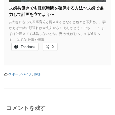
夫婦共働きでも睡眠時間を確保する方法〜夫婦で協
力して計画を立てよう〜
共働きになって家事育児と両立するとなると色々と不安ね。。妻
かえば一緒に頑張れば大丈夫やろ！ ありがとう！でも・・・ ま
ずは計画立てて準備しないとね。妻 かえばおっしゃる通りっ
す！ はてな 仕事や家事 ...
Facebook
X
-
スポーツバイク
,
趣味
コメントを残す