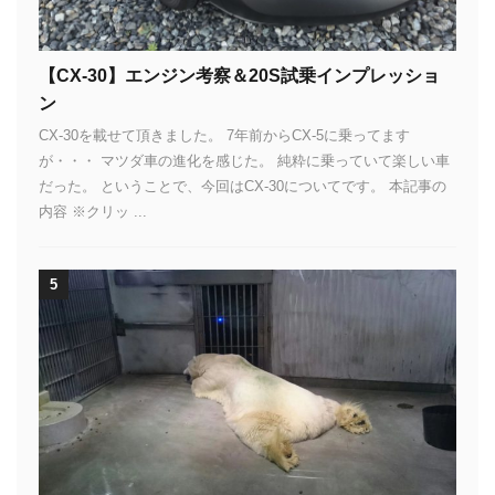
【CX-30】エンジン考察＆20S試乗インプレッショ
ン
CX-30を載せて頂きました。 7年前からCX-5に乗ってます
が・・・ マツダ車の進化を感じた。 純粋に乗っていて楽しい車
だった。 ということで、今回はCX-30についてです。 本記事の
内容 ※クリッ ...
5