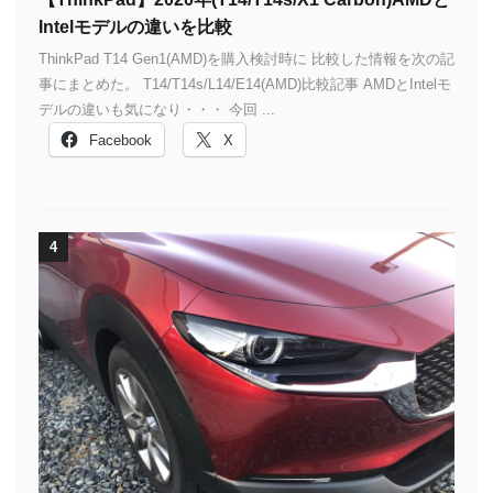
Intelモデルの違いを比較
ThinkPad T14 Gen1(AMD)を購入検討時に 比較した情報を次の記
事にまとめた。 T14/T14s/L14/E14(AMD)比較記事 AMDとIntelモ
デルの違いも気になり・・・ 今回 ...
Facebook
X
4